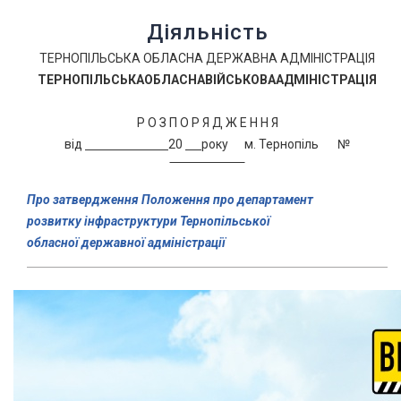
Діяльність
ТЕРНОПІЛЬСЬКА ОБЛАСНА ДЕРЖАВНА АДМІНІСТРАЦІЯ
ТЕРНОПІЛЬСЬКА
ОБЛАСНА
ВІЙСЬКОВА
АДМІНІСТРАЦІЯ
Р О З П О Р Я Д Ж Е Н Н Я
від
20
року м. Тернопіль №
Про затвердження Положення про департамент
розвитку інфраструктури Тернопільської
обласної державної адміністрації